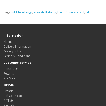
Tags:
wild
,
heerbrugg
,
ersatzteilkatalog
,
band
,
3
,
service
,
auf
,
cd
Information
About Us
Delivery Information
Privacy Policy
Terms & Conditions
Customer Service
Contact Us
Returns
Site Map
Extras
Brands
Gift Certificates
Affiliate
Specials