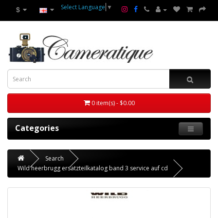
Select Language
▼
$
0 item(s) - $0.00
Categories
Search
Wild heerbrugg ersatzteilkatalog band 3 service auf cd