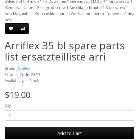
Zvlinderstift 4 m 6 x 14 2 Dowel pin 1 Gewindestift M 2 x 4 1 Grub screw 1
Klemmschraube 1 Pilot grub screw 1 Anschlagschraube 1 Stop screw 1
Anschlagpuifer 1 Stop cushion nur im Werk zu montieren ' for works fitting
only
Arriflex 35 bl spare parts
list ersatzteilliste arri
Brand:
Arriflex
Product Code: 2859
Availability: In Stock
$19.00
Qty
Add to Cart