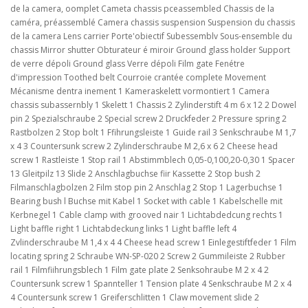
de la camera, oomplet Cameta chassis pceassembled Chassis de la
caméra, préassemblé Camera chassis suspension Suspension du chassis
de la camera Lens carrier Porte'obiectif Subessemblv Sous-ensemble du
chassis Mirror shutter Obturateur é miroir Ground glass holder Support
de verre dépoli Ground glass Verre dépoli Film gate Fenétre
d'impression Toothed belt Courroie crantée complete Movement
Mécanisme dentra inement 1 Kameraskelett vormontiert 1 Camera
chassis subassernbly 1 Skelett 1 Chassis 2 Zylinderstift 4 m 6 x 12 2 Dowel
pin 2 Spezialschraube 2 Special screw 2 Druckfeder 2 Pressure spring 2
Rastbolzen 2 Stop bolt 1 Ffihrungsleiste 1 Guide rail 3 Senkschraube M 1,7
x 4 3 Countersunk screw 2 Zylinderschraube M 2,6 x 6 2 Cheese head
screw 1 Rastleiste 1 Stop rail 1 Abstimmblech 0,05-0,100,20-0,30 1 Spacer
13 Gleitpilz 13 Slide 2 Anschlagbuchse fiir Kassette 2 Stop bush 2
Filmanschlagbolzen 2 Film stop pin 2 Anschlag 2 Stop 1 Lagerbuchse 1
Bearing bush l Buchse mit Kabel 1 Socket with cable 1 Kabelschelle mit
Kerbnegel 1 Cable clamp with grooved nair 1 Lichtabdedcung rechts 1
Light baffle right 1 Lichtabdeckung links 1 Light baffle left 4
Zvlinderschraube M 1,4 x 4 4 Cheese head screw 1 Einlegestiftfeder 1 Film
locating spring 2 Schraube WN-SP-020 2 Screw 2 Gummileiste 2 Rubber
rail 1 Filmfiihrungsblech 1 Film gate plate 2 Senksohraube M 2 x 4 2
Countersunk screw 1 Spannteller 1 Tension plate 4 Senkschraube M 2 x 4
4 Countersunk screw 1 Greiferschlitten 1 Claw movement slide 2