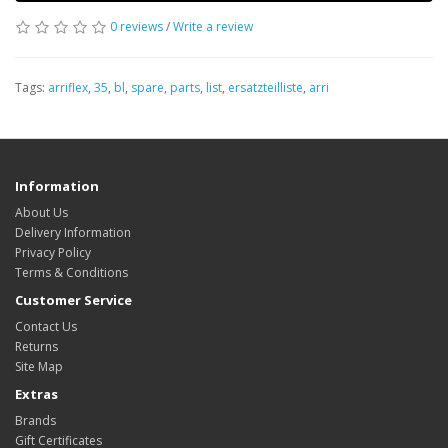
0 reviews
/
Write a review
Tags:
arriflex
,
35
,
bl
,
spare
,
parts
,
list
,
ersatzteilliste
,
arri
Information
About Us
Delivery Information
Privacy Policy
Terms & Conditions
Customer Service
Contact Us
Returns
Site Map
Extras
Brands
Gift Certificates