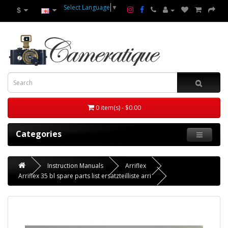
Select Language
▼
$
0 item(s) - $0.00
Categories
Instruction Manuals
Arriflex
Arriflex 35 bl spare parts list ersatzteilliste arri