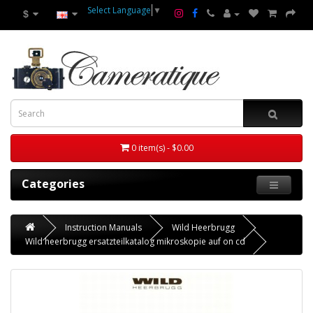
Select Language
▼
$
0 item(s) - $0.00
Categories
Instruction Manuals
Wild Heerbrugg
Wild heerbrugg ersatzteilkatalog mikroskopie auf on cd