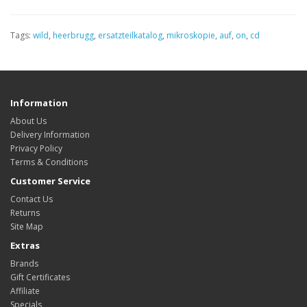
Tags:
wild
,
heerbrugg
,
ersatzteilkatalog
,
mikroskopie
,
auf
,
on
,
cd
Information
About Us
Delivery Information
Privacy Policy
Terms & Conditions
Customer Service
Contact Us
Returns
Site Map
Extras
Brands
Gift Certificates
Affiliate
Specials