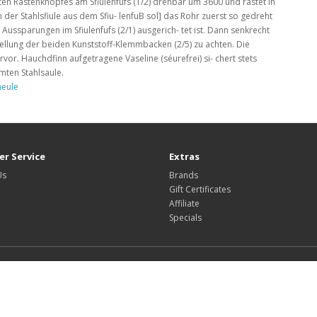
en Rastenknopfes am Sfiulenfufs (1/2) drehbar um 3600 und rastet in
der Stahlsfiule aus dem Sfiu- lenfuB sol] das Rohr zuerst so gedreht
 Aussparungen im Sfiulenfufs (2/1) ausgerich- tet ist. Dann senkrecht
tellung der beiden Kunststoff-Klemmbacken (2/5) zu achten. Die
or. Hauchdfinn aufgetragene Vaseline (séurefrei) si- chert stets
mten Stahlsaule.
aeule
r Service
Extras
Us
Brands
Gift Certificates
Affiliate
Specials