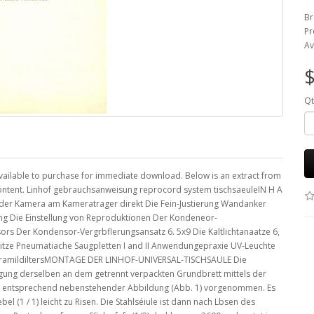
Br
Pr
Av
$
Qt
ailable to purchase for immediate download. Below is an extract from
content. Linhof gebrauchsanweisung reprocord system tischsaeuleIN H A
 der Kamera am Kameratrager direkt Die Fein-Justierung Wandanker
ng Die Einstellung von Reproduktionen Der Kondeneor-
s Der Kondensor-Vergrbflerungsansatz 6. 5x9 Die Kaltlichtanaatze 6,
itze Pneumatiache Saugpletten I and II Anwendungepraxie UV-Leuchte
eramildiltersMONTAGE DER LINHOF-UNIVERSAL-TISCHSAULE Die
festigung derselben an dem getrennt verpackten Grundbrett mittels der
d entsprechend nebenstehender Abbildung (Abb. 1) vorgenommen. Es
l (1 / 1) leicht zu Risen. Die Stahlséiule ist dann nach Lbsen des