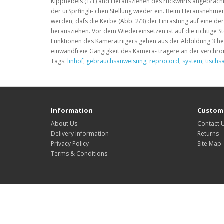
Kipphebels (1/1) and Herausziehen des ruckwfirts angebracht
der urSprfingli- chen Stellung wieder ein. Beim Herausnehmen 
werden, dafs die Kerbe (Abb. 2/3) der Einrastung auf eine der
herausziehen. Vor dem Wiedereinsetzen ist auf die richtige S
Funktionen des Kameratriigers gehen aus der Abbildung 3 herv
einwandfreie Gangigkeit des Kamera- tragere an der verchro
Tags:
linhof
,
gebrauchsanweisung
,
reprocord
,
system
,
tischs
Information
Custome
About Us
Contact 
Delivery Information
Returns
Privacy Policy
Site Map
Terms & Conditions