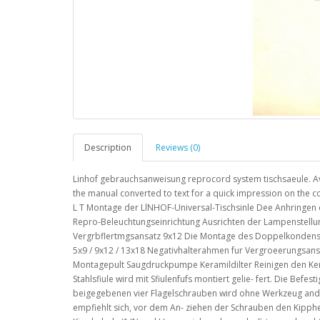
Description
Reviews (0)
Linhof gebrauchsanweisung reprocord system tischsaeule. Av
the manual converted to text for a quick impression on the 
L T Montage der LlNHOF-Universal-Tischsinle Dee Anhringen
Repro-Beleuchtungseinrichtung Ausrichten der Lampenstellu
Vergrbflertmgsansatz 9x12 Die Montage des Doppelkondensor
5x9 / 9x12 / 13x18 Negativhalterahmen fur Vergroeerungsans
Montagepult Saugdruckpumpe Keramildilter Reinigen den K
Stahlsfiule wird mit Sfiulenfufs montiert gelie- fert. Die Be
beigegebenen vier Flagelschrauben wird ohne Werkzeug an
empfiehlt sich, vor dem An- ziehen der Schrauben den Kipphebe