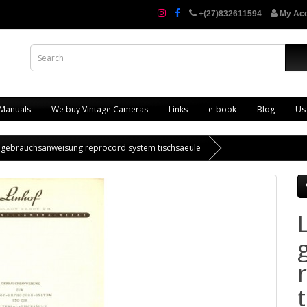
+(27)832611594
My Ac
 Manuals
We buy Vintage Cameras
Links
e-book
Blog
Us
 gebrauchsanweisung reprocord system tischsaeule