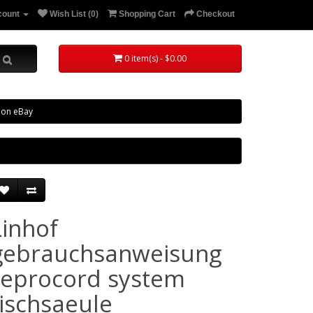
count
Wish List (0)
Shopping Cart
Checkout
0 item(s) - $0.00
 on eBay
Linhof
gebrauchsanweisung
reprocord system
tischsaeule