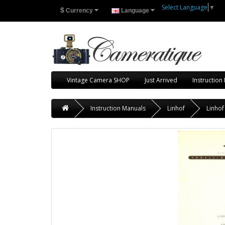
Select Language
▼
$
Currency
Language
Vintage Camera SHOP
Just Arrived
Instruction
Instruction Manuals
Linhof
Linhof