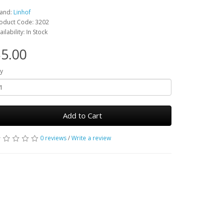
and:
Linhof
oduct Code: 3202
ailability: In Stock
5.00
y
Add to Cart
0 reviews
/
Write a review