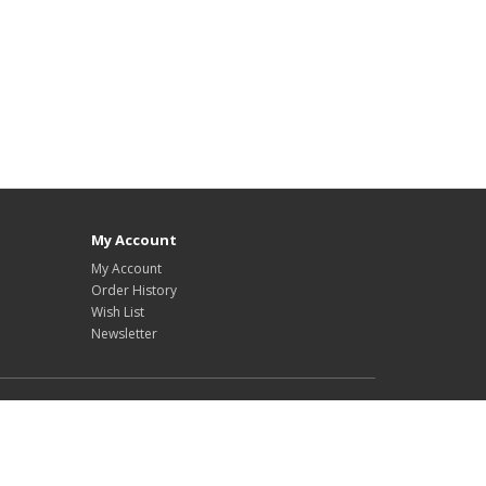
My Account
My Account
Order History
Wish List
Newsletter