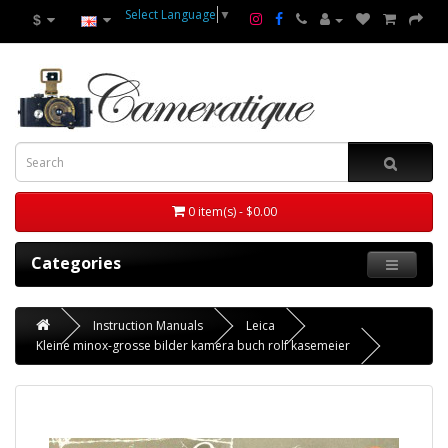
Select Language
▼
$
0 item(s) - $0.00
Categories
Instruction Manuals
Leica
Kleine minox-grosse bilder kamera buch rolf kasemeier