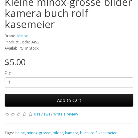
Kleine minox-grosse bilder
kamera buch rolf
kasemeier
Brand:
Minox
Product Code: 3493
Availability: In Stock
$5.00
Qty
Add to Cart
0 reviews
/
Write a review
Tags:
kleine
,
minox-grosse
,
bilder
,
kamera
,
buch
,
rolf
,
kasemeier