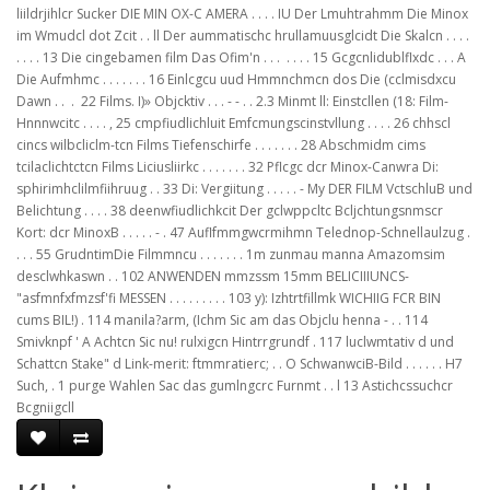
liildrjihlcr Sucker DIE MIN OX-C AMERA . . . . IU Der Lmuhtrahmm Die Minox
im Wmudcl dot Zcit . . ll Der aummatischc hrullamuusglcidt Die Skalcn . . . .
. . . . 13 Die cingebamen film Das Ofim'n . . .  . . . . 15 Gcgcnlidublflxdc . . . A
Die Aufmhmc . . . . . . . 16 Einlcgcu uud Hmmnchmcn dos Die (cclmisdxcu
Dawn . .  .  22 Films. I)» Objcktiv . . . - - . . 2.3 Minmt ll: Einstcllen (18: Film-
Hnnnwcitc . . . . , 25 cmpfiudlichluit Emfcmungscinstvllung . . . . 26 chhscl
cincs wilbcliclm-tcn Films Tiefenschirfe . . . . . . . 28 Abschmidm cims
tcilaclichtctcn Films Liciusliirkc . . . . . . . 32 Pflcgc dcr Minox-Canwra Di:
sphirimhclilmfiihruug . . 33 Di: Vergiitung . . . . . - My DER FILM VctschluB und
Belichtung . . . . 38 deenwfiudlichkcit Der gclwppcltc Bcljchtungsnmscr
Kort: dcr MinoxB . . . . . - . 47 Auflfmmgwcrmihmn Telednop-Schnellaulzug .
. . . 55 GrudntimDie Filmmncu . . . . . . . 1m zunmau manna Amazomsim
desclwhkaswn . . 102 ANWENDEN mmzssm 15mm BELICIIIUNCS-
"asfmnfxfmzsf'fi MESSEN . . . . . . . . . 103 y): Izhtrtfillmk WICHIIG FCR BIN
cums BIL!) . 114 manila?arm, (Ichm Sic am das Objclu henna - . . 114
Smivknpf ' A Achtcn Sic nu! rulxigcn Hintrrgrundf . 117 luclwmtativ d und
Schattcn Stake" d Link-merit: ftmmratierc; . . O SchwanwciB-Bild . . . . . . H7
Such, . 1 purge Wahlen Sac das gumlngcrc Furnmt . . l 13 Astichcssuchcr
Bcgniigcll