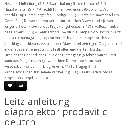
NetzanschluBIeitung (S. 7) 2 Sparschaltung fiJr die Lampe (S. 7) 3
Hauptschalter (S. 7) 4 AnscthB fur Fernbedienung (8-polig) (S. 7) 5
AnschluB fijr Diasteuergeréte (6-polig) (S. 12) 6 Taste fijr Diawechsel am
Gerét (8.11) Diawechsel vorwérts - kurz drijcken Diawechsel rijckwérts -
Iénger drficken7 Deckel des Projektorgehéuses (S. 13) 8 Halteschraube
des Deckels (S. 13) 9 Zentrierschraube fflr die Lampe (vor- und seitwérts)
(S. 19) 10 Diamagazin (S. 8) Von der Rfickseite des Projektors bis zum
Anschlag einschieben. Verschieben: Diawechsel betétigen, Diagreifer (11)
in der ausgefahrenen Stellung festhalten und warten, bis das im
Strahlengang befindliche Dia in das Diamagazin gefahren wurde. Jetzt
kann das Magazin zum ge- wtmschten Dia vor- oder ruckwérts
verschoben werden. 11 Diagreifer (S. 11) 12 Tragegriff 13
Réndelschrauben zur Héhen- verstellung (S. 8) 14 Auswechselbares
Projektions- objektiv (S. 13)
Leitz anleitung
diaprojektor prodavit c
deutch