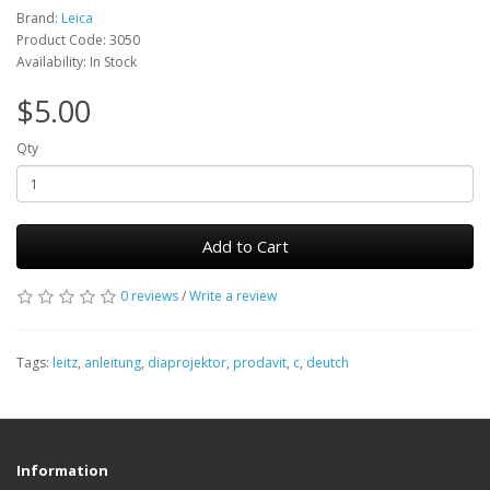
Brand:
Leica
Product Code: 3050
Availability: In Stock
$5.00
Qty
Add to Cart
0 reviews
/
Write a review
Tags:
leitz
,
anleitung
,
diaprojektor
,
prodavit
,
c
,
deutch
Information