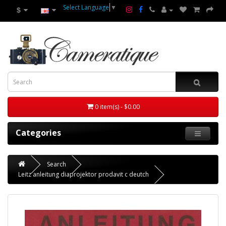
Select Language
▼
$
0 item(s) - $0.00
Categories
Search
Leitz anleitung diaprojektor prodavit c deutch