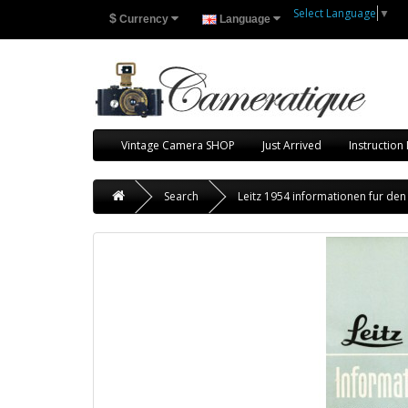
Select Language
▼
$
Currency
Language
Vintage Camera SHOP
Just Arrived
Instruction
Search
Leitz 1954 informationen fur de