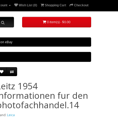
count
Wish List (0)
Shopping Cart
Checkout
0 item(s) - $0.00
 on eBay
Leitz 1954
informationen fur den
photofachhandel.14
and:
Leica