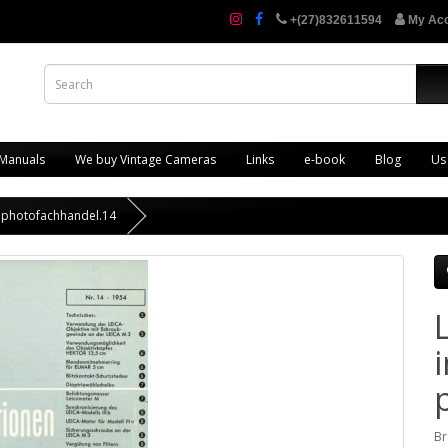
+(27)832611594
My Ac
 Manuals
We buy Vintage Cameras
Links
e-book
Blog
Us
n photofachhandel.14
Br