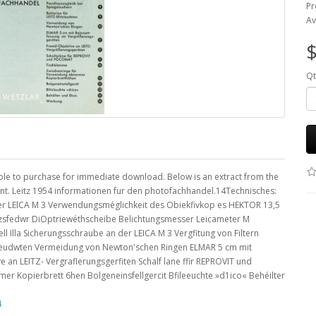
Pr
Av
$
Qt
ble to purchase for immediate download. Below is an extract from the
ent. Leitz 1954 informationen fur den photofachhandel.14Technisches:
er LElCA M 3 Verwendungsméglichkeit des Obiekfivkop es HEKTOR 13,5
tzsfedwr DiOptriewéthscheibe Belichtungsmesser Leicameter M
ll Illa Sicherungsschraube an der LEICA M 3 Vergfitung von Filtern
lileeudwten Vermeidung von Newton'schen Ringen ELMAR 5 cm mit
 an LEITZ- Vergraflerungsgerfiten Schalf lane ffir REPROVIT und
 Kopierbrett 6hen Bolgeneinsfellgercit Bfileeuchte »d1ico« Behéilter
4