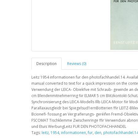
Description
Reviews (0)
Leitz 1954 informationen fur den photofachhandel.14. Availa
manual converted to text for a quick impression on the cont
Verwendung der LEICA- Obiekfive mit Schraub- gewinde an d
cm Blendenmitnehmerring fiir ELMAR 5 cm BIitzkontokt-Schu
Synchronisierung des LEICA-Modells Illb LEICA-Motor fiir Mode
Parallaxausgleidr bei Spiegelsud1ernBotterien ffir LEITZ-B
Bcionefl- fossung an Vergraflerungs- geréifen Fremd-Obiektive
FSCOMAT Tischklemme Zwischenringe ffir Verwenduni abnormer
und Etuis WerbungLeitz FUR DEN PHOTOFACHHANDEL
Tags:
leitz
,
1954
,
informationen
,
fur
,
den
,
photofachhandel.1