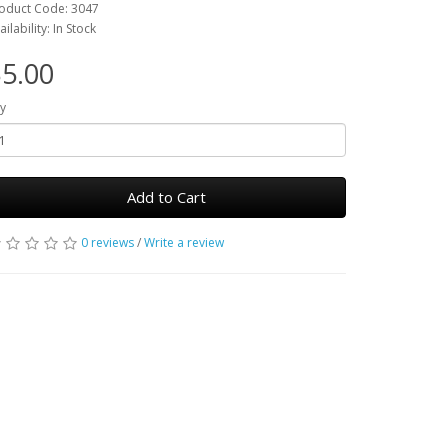
oduct Code: 3047
ailability: In Stock
5.00
y
Add to Cart
0 reviews
/
Write a review